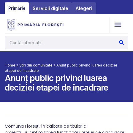
Servicii digitale
Alegeri
Primărie
Home
»
Știri din comunitate
»
Anunț public privind luarea deciziei
etapei de încadrare
Anunț public privind luarea
deciziei etapei de încadrare
Comuna Florești, în calitate de titular al
proiectului „Optimizarea funcționării rețelei de canalizare