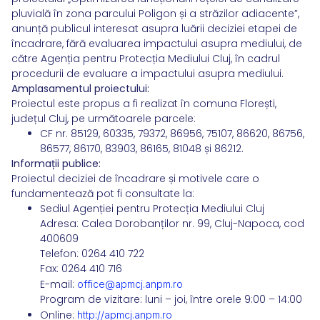
pluvială în zona parcului Poligon și a străzilor adiacente”,
anunță publicul interesat asupra luării deciziei etapei de
încadrare, fără evaluarea impactului asupra mediului, de
către Agenția pentru Protecția Mediului Cluj, în cadrul
procedurii de evaluare a impactului asupra mediului.
Amplasamentul proiectului:
Proiectul este propus a fi realizat în comuna Florești,
județul Cluj, pe următoarele parcele:
CF nr. 85129, 60335, 79372, 86956, 75107, 86620, 86756,
86577, 86170, 83903, 86165, 81048 și 86212.
Informații publice:
Proiectul deciziei de încadrare și motivele care o
fundamentează pot fi consultate la:
Sediul Agenției pentru Protecția Mediului Cluj
Adresa: Calea Dorobanților nr. 99, Cluj-Napoca, cod
400609
Telefon: 0264 410 722
Fax: 0264 410 716
E-mail:
office@apmcj.anpm.ro
Program de vizitare: luni – joi, între orele 9:00 – 14:00
Online:
http://apmcj.anpm.ro