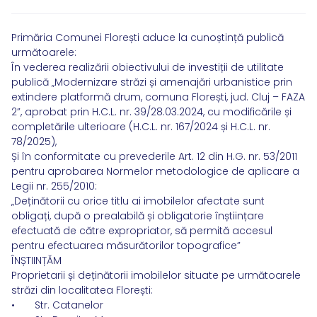
Primăria Comunei Florești aduce la cunoștință publică
următoarele:
În vederea realizării obiectivului de investiții de utilitate
publică „Modernizare străzi și amenajări urbanistice prin
extindere platformă drum, comuna Florești, jud. Cluj – FAZA
2”, aprobat prin H.C.L. nr. 39/28.03.2024, cu modificările și
completările ulterioare (H.C.L. nr. 167/2024 și H.C.L. nr.
78/2025),
Și în conformitate cu prevederile Art. 12 din H.G. nr. 53/2011
pentru aprobarea Normelor metodologice de aplicare a
Legii nr. 255/2010:
„Deținătorii cu orice titlu ai imobilelor afectate sunt
obligați, după o prealabilă și obligatorie înștiințare
efectuată de către expropriator, să permită accesul
pentru efectuarea măsurătorilor topografice”
ÎNȘTIINȚĂM
Proprietarii și deținătorii imobilelor situate pe următoarele
străzi din localitatea Florești:
• Str. Catanelor