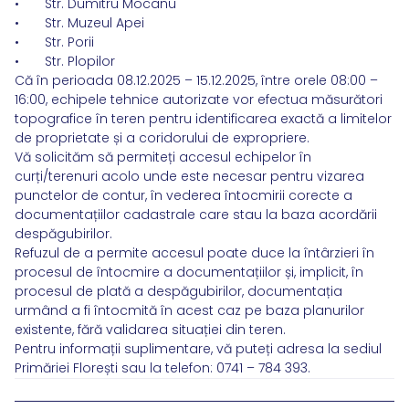
• Str. Dumitru Mocanu
• Str. Muzeul Apei
• Str. Porii
• Str. Plopilor
Că în perioada 08.12.2025 – 15.12.2025, între orele 08:00 –
16:00, echipele tehnice autorizate vor efectua măsurători
topografice în teren pentru identificarea exactă a limitelor
de proprietate și a coridorului de expropriere.
Vă solicităm să permiteți accesul echipelor în
curți/terenuri acolo unde este necesar pentru vizarea
punctelor de contur, în vederea întocmirii corecte a
documentațiilor cadastrale care stau la baza acordării
despăgubirilor.
Refuzul de a permite accesul poate duce la întârzieri în
procesul de întocmire a documentațiilor și, implicit, în
procesul de plată a despăgubirilor, documentația
urmând a fi întocmită în acest caz pe baza planurilor
existente, fără validarea situației din teren.
Pentru informații suplimentare, vă puteți adresa la sediul
Primăriei Florești sau la telefon: 0741 – 784 393.