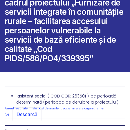
cadrul proiectului „Furnizare de
servicii integrate în comunitățile
rurale – facilitarea accesului
persoanelor vulnerabile la
servicii de bază eficiente și de
calitate „Cod
PIDS/586/PO4/339395”
asistent social
( COD COR: 263501 ), pe perioadă
determinată (perioada de derulare a proiectului)
Anunt rezultate finale post de asistent social in afara organigramei
Descarcă
(2)