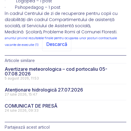
· Logoped – 1 post
– 1 post
· Psihopedagog
în cadrul Centrului de zi de recuperare pentru copii cu
dizabilități din cadrul Compartimentului de asistență
socială, al Serviciului de Asistentă socială,
Medicină Școlară, Probleme Romi al Comunei Floresti.
anuntul privind rezultatele finale pentru ocuparea unor posturi contractuale
Descarcă
vacante de executie (1)
Articole similare
Avertizare meteorologica – cod portocaliu 05-
07.08.2026
5 august 2026, 11:53
Atenționare hidrologică 27.07.2026
27 iulie 2026, 15:47
COMUNICAT DE PRESĂ
24 iulie 2026, 09:33
Partajează acest articol