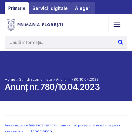
Servicii digitale
Alegeri
Primărie
Home
»
Știri din comunitate
»
Anunț nr. 780/10.04.2023
Anunț nr. 780/10.04.2023
Anunț rezultate finale examen promvare in grad profesional imediat superior
Descarcă