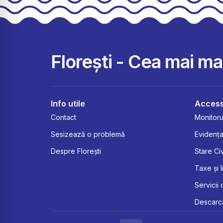
Florești - Cea mai m
Info utile
Access
Contact
Monitorul
Sesizează o problemă
Evidența
Despre Florești
Stare Civ
Taxe și 
Servicii 
Descarcă