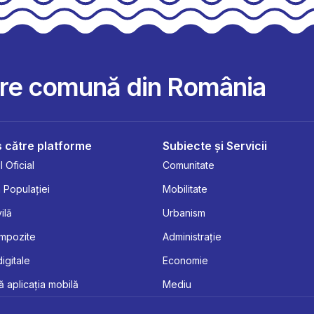
are comună din România
 către platforme
Subiecte și Servicii
 Oficial
Comunitate
 Populației
Mobilitate
ilă
Urbanism
Impozite
Administrație
digitale
Economie
 aplicația mobilă
Mediu