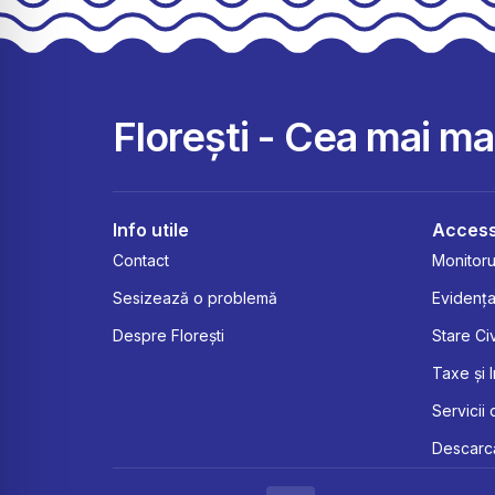
Florești - Cea mai m
Info utile
Access
Contact
Monitorul
Sesizează o problemă
Evidența
Despre Florești
Stare Civ
Taxe și 
Servicii 
Descarcă