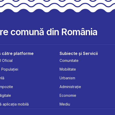
are comună din România
 către platforme
Subiecte și Servicii
 Oficial
Comunitate
 Populației
Mobilitate
ilă
Urbanism
Impozite
Administrație
digitale
Economie
 aplicația mobilă
Mediu