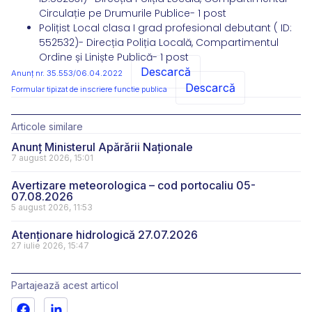
Circulație pe Drumurile Publice- 1 post
Polițist Local clasa I grad profesional debutant ( ID:
552532)- Direcția Poliția Locală, Compartimentul
Ordine și Liniște Publică- 1 post
Descarcă
Anunț nr. 35.553/06.04.2022
Descarcă
Formular tipizat de inscriere functie publica
Articole similare
Anunț Ministerul Apărării Naționale
7 august 2026, 15:01
Avertizare meteorologica – cod portocaliu 05-
07.08.2026
5 august 2026, 11:53
Atenționare hidrologică 27.07.2026
27 iulie 2026, 15:47
Partajează acest articol