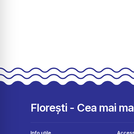
Florești - Cea mai m
Info utile
Access