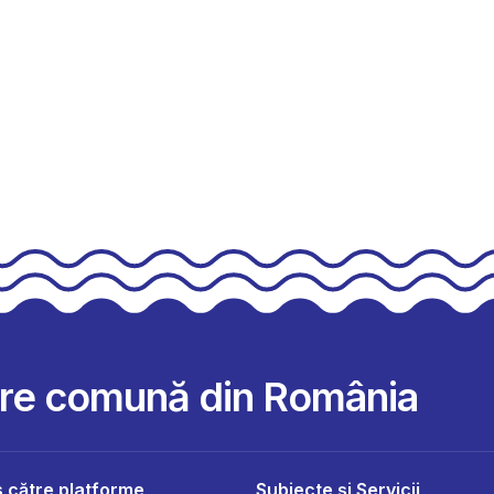
are comună din România
 către platforme
Subiecte și Servicii