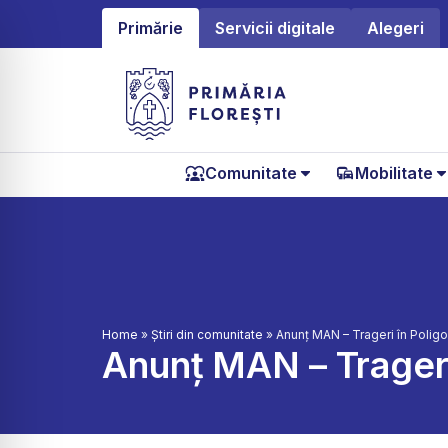
Primărie
Servicii digitale
Alegeri
Comunitate
Mobilitate
Home
»
Știri din comunitate
»
Anunț MAN – Trageri în Poligon
Anunț MAN – Trageri 