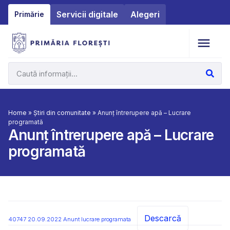
Servicii digitale
Alegeri
Primărie
Home
»
Știri din comunitate
»
Anunț întrerupere apă – Lucrare
programată
Anunț întrerupere apă – Lucrare
programată
Descarcă
40747 20.09.2022 Anunt lucrare programata