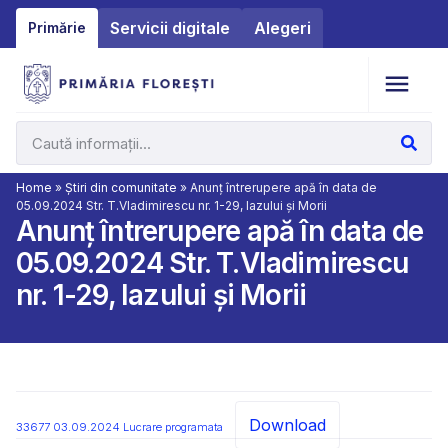
Servicii digitale
Alegeri
Primărie
Home
»
Știri din comunitate
»
Anunţ întrerupere apă în data de
05.09.2024 Str. T.Vladimirescu nr. 1-29, Iazului și Morii
Anunţ întrerupere apă în data de
05.09.2024 Str. T.Vladimirescu
nr. 1-29, Iazului și Morii
Download
33677 03.09.2024 Lucrare programata