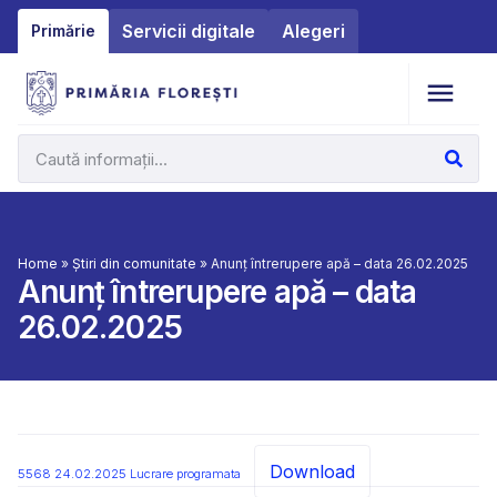
Servicii digitale
Alegeri
Primărie
Home
»
Știri din comunitate
»
Anunț întrerupere apă – data 26.02.2025
Anunț întrerupere apă – data
26.02.2025
Download
5568 24.02.2025 Lucrare programata