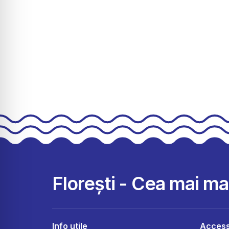
Florești - Cea mai m
Info utile
Access