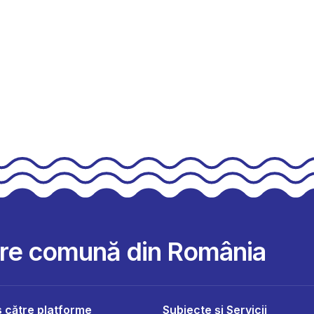
are comună din România
 către platforme
Subiecte și Servicii