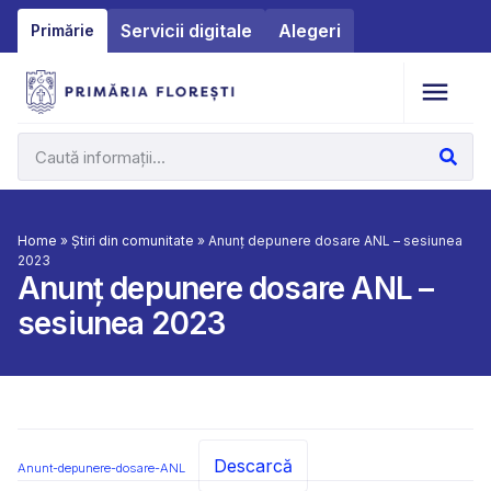
Servicii digitale
Alegeri
Primărie
Home
»
Știri din comunitate
»
Anunț depunere dosare ANL – sesiunea
2023
Anunț depunere dosare ANL –
sesiunea 2023
Descarcă
Anunt-depunere-dosare-ANL