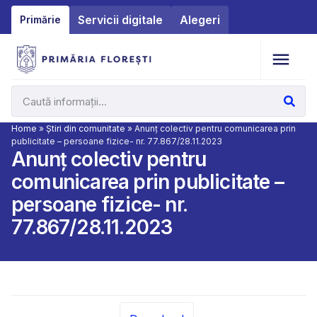
Servicii digitale
Alegeri
Primărie
Home
»
Știri din comunitate
»
Anunț colectiv pentru comunicarea prin
publicitate – persoane fizice- nr. 77.867/28.11.2023
Anunț colectiv pentru
comunicarea prin publicitate –
persoane fizice- nr.
77.867/28.11.2023