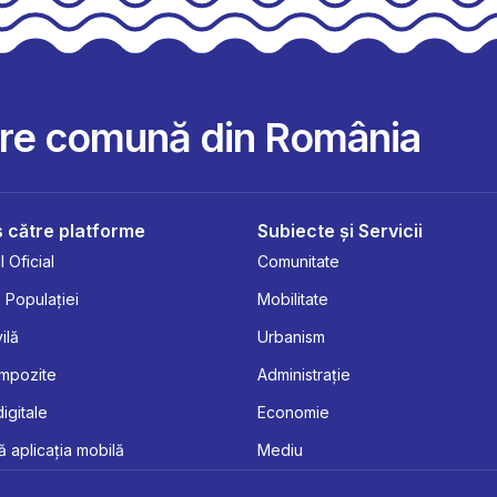
are comună din România
 către platforme
Subiecte și Servicii
 Oficial
Comunitate
 Populației
Mobilitate
ilă
Urbanism
Impozite
Administrație
digitale
Economie
 aplicația mobilă
Mediu