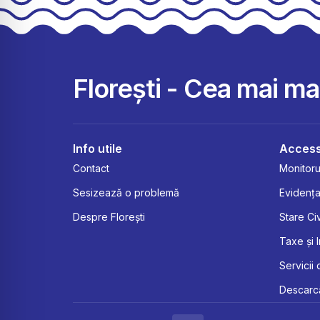
Florești - Cea mai m
Info utile
Access
Contact
Monitorul
Sesizează o problemă
Evidența
Despre Florești
Stare Civ
Taxe și 
Servicii 
Descarcă