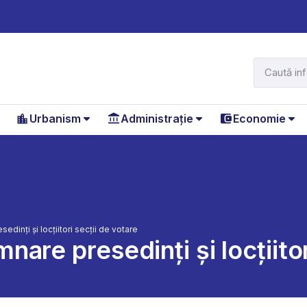
Urbanism
Administrație
Economie
dinți și locțiitori secții de votare
are presedinți și locțiitor