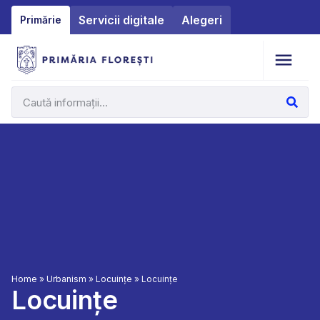
Servicii digitale
Alegeri
Primărie
Home
»
Urbanism
»
Locuințe
»
Locuințe
Locuințe