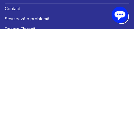
Contact
Sesizează o problemă
Despre Florești
Link-uri externe
Subiecte și Servicii
Primăria Comunei Florești
Ne puteți găsi pe: