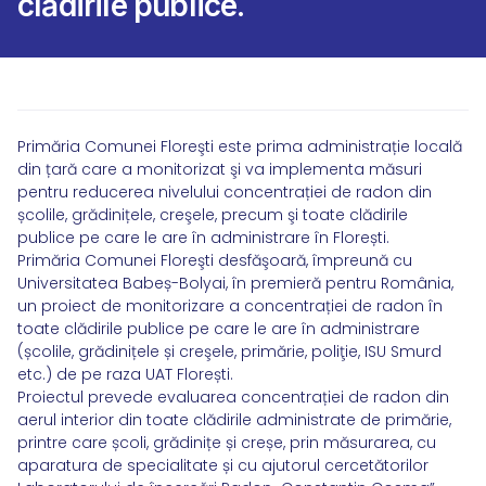
clădirile publice.
Primăria Comunei Floreşti este prima administrație locală
din țară care a monitorizat şi va implementa măsuri
pentru reducerea nivelului concentrației de radon din
școlile, grădinițele, creşele, precum şi toate clădirile
publice pe care le are în administrare în Florești.
Primăria Comunei Floreşti desfăşoară, împreună cu
Universitatea Babeș-Bolyai, în premieră pentru România,
un proiect de monitorizare a concentrației de radon în
toate clădirile publice pe care le are în administrare
(școlile, grădinițele și creşele, primărie, poliţie, ISU Smurd
etc.) de pe raza UAT Florești.
Proiectul prevede evaluarea concentrației de radon din
aerul interior din toate clădirile administrate de primărie,
printre care școli, grădinițe și creșe, prin măsurarea, cu
aparatura de specialitate și cu ajutorul cercetătorilor