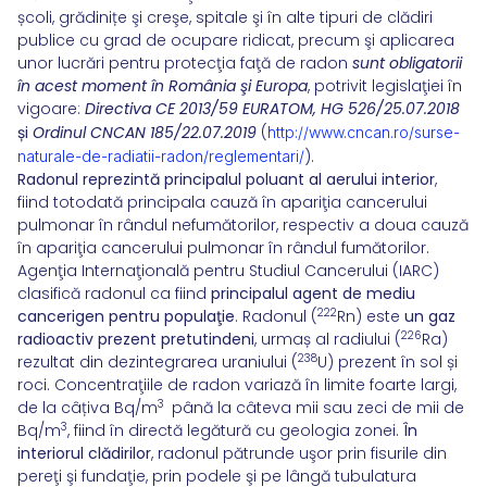
școli, grădinițe şi creşe, spitale şi în alte tipuri de clădiri
publice cu grad de ocupare ridicat, precum şi aplicarea
unor lucrări pentru protecţia faţă de radon
sunt obligatorii
în acest moment în România şi Europa
, potrivit legislaţiei în
vigoare:
Directiva CE 2013/59 EURATOM,
HG 526/25.07.2018
și
Ordinul CNCAN 185/22.07.2019
(
http://www.cncan.ro/surse-
).
naturale-de-radiatii-radon/reglementari/
Radonul reprezintă principalul poluant al aerului interior
,
fiind totodată principala cauză în apariţia cancerului
pulmonar în rândul nefumătorilor, respectiv a doua cauză
în apariţia cancerului pulmonar în rândul fumătorilor.
Agenţia Internaţională pentru Studiul Cancerului (IARC)
clasifică radonul ca fiind
principalul agent de mediu
222
cancerigen pentru populaţie
. Radonul (
Rn) este
un gaz
226
radioactiv prezent pretutindeni
, urmaș al radiului (
Ra)
238
rezultat din dezintegrarea uraniului (
U) prezent în sol și
roci. Concentraţiile de radon variază în limite foarte largi,
3
de la câțiva Bq/m
până la câteva mii sau zeci de mii de
3
Bq/m
, fiind în directă legătură cu geologia zonei.
În
interiorul clădirilor
, radonul pătrunde uşor prin fisurile din
pereţi şi fundaţie, prin podele şi pe lângă tubulatura