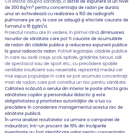
Ca efecte asupra sănătăţii, o
astfel de expunere la un nivel
3
de 300 Bq/m
pentru concentraţia de radon pe durata
unui an echivalează cu realizarea a 150 de radiografii
pulmonare pe an, la care se adaugă şi efectele cauzate de
fumatul a 16 ţigări/zi.
Proiectul nostru are în vedere, în primul rând,
diminuarea
riscurilor de sănătate care pot fi cauzate de acumulările
de radon din clădirile publice și reducerea expunerii publice
la gazul radioactiv radon
. Potrivit legislaţiei, clădirile publice
în care au sedii creşe, școli, spitale, grădinițe, birouri, săli
de spectacol sau de sport etc., cu precădere spațiile
ventilate insuficient sau neaerisite, reprezintă mediul cel
mai expus populaţiei în care se pot acumula concentraţii
mari de radon, care pot constitui un risc pentru sănătate.
Calitatea scăzută a aerului din interior le poate afecta grav
sănătatea copiilor şi personalului didactic şi este
obligativitatea şi prioritatea autorităţilor de a lua cu
precădere în considerare managementul acestui risc de
sănătate publică.
În urma analizei rezultatelor ca urmare a campaniei de
măsurători, într-un procent de 19% din încăperile
investigate au fost identificate valori pentru concentrația