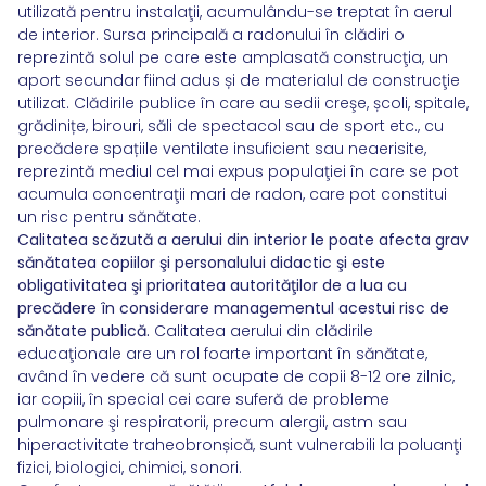
utilizată pentru instalaţii, acumulându-se treptat în aerul
de interior. Sursa principală a radonului în clădiri o
reprezintă solul pe care este amplasată construcţia, un
aport secundar fiind adus și de materialul de construcţie
utilizat. Clădirile publice în care au sedii creşe, școli, spitale,
grădinițe, birouri, săli de spectacol sau de sport etc., cu
precădere spațiile ventilate insuficient sau neaerisite,
reprezintă mediul cel mai expus populaţiei în care se pot
acumula concentraţii mari de radon, care pot constitui
un risc pentru sănătate.
Calitatea scăzută a aerului din interior le poate afecta grav
sănătatea copiilor şi personalului didactic şi este
obligativitatea şi prioritatea autorităţilor de a lua cu
precădere în considerare managementul acestui risc de
sănătate publică.
Calitatea aerului din clădirile
educaţionale are un rol foarte important în sănătate,
având în vedere că sunt ocupate de copii 8-12 ore zilnic,
iar copiii, în special cei care suferă de probleme
pulmonare şi respiratorii, precum alergii, astm sau
hiperactivitate traheobronșică, sunt vulnerabili la poluanţi
fizici, biologici, chimici, sonori.