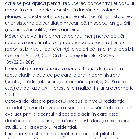
care se pot aplica pentru reducerea concentraţiei gazului
radon în aerul interior constau în lucrări de izolare a
planşeului peste sol şi asigurarea etanşeităţii şi instalarea
unor sisteme de ventilaţie mecanică, în scopul asigurării
şi optimizării calităţii aerului interior.
Măsurile se vor implementa pentru menţinerea poluării
reduse a aerului interior şi reducerea concentraţiei de
radon sub nivelul de referinţă la valori cât mai mici posibil,
conform Art.27 (1) din Ordinul preşedintelui CNCAN nr.
185/22.07.2019.
Proiectul de monitorizare a concentrației de radon în
toate clădirile publice pe care le are în administrare
(școlile, grădinițele și creşele, primărie, poliţie, ISU Smurd
etc.) de pe raza UAT Florești s-a finalizat în luna octombrie
2021.
Câteva idei despre proiectul propus la nivelul rezidenţial:
Totodată, având în vedere riscul real de sănătate publică
evaluat prin procentul ridicat de clădiri în care este
depăşit pragul de risc, Primăria Floreşti doreşte extinderea
studiului şi la sectorul rezidenţial.
Primăria Floreşti are în pregătire un proiect pilot de