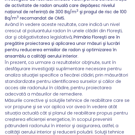
de activitate de radon anuală care depășesc nivelul
3
național de referință de 300 Bq/m
şi pragul de risc de 100
3
Bq/m
recomandat de OMS.
Având în vedere aceste rezultate, care indică un nivel
crescut al poluantului radon în unele clădiri din Floreşti,
dar şi obligativitatea legislativă,
Primăria Floreşti are în
pregătire proiectarea şi aplicarea unor măsuri şi lucrări
pentru reducerea emisiilor de radon şi optimizarea în
ansamblu a calităţii aerului interior
.
În prezent, ca urmare a rezultatelor obţinute, sunt în
desfăşurare investigaţii suplimentare necesare pentru
analiza situaţiei specifice a fiecărei clădiri, prin măsurători
standardizate pentru identificarea surselor și căilor de
acces ale radonului în clădire, pentru proiectarea
adecvată a măsurilor de remediere.
Măsurile corective şi soluţiile tehnice de reabilitare care se
vor propune şi se vor aplica vor avea în vedere atât
situația actuală cât și planul de reabilitare propus pentru
creșterea eficienței energetice, în scopul prevenirii
pătrunderii radonului în interior şi asigurarea, astfel, a
calităţii aerului interior şi reducerii poluării. Soluţii tehnice