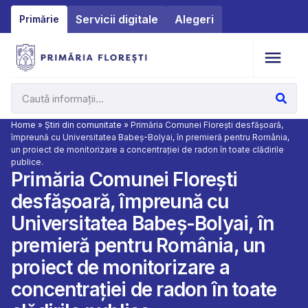
Servicii digitale
Alegeri
Primărie
Home
»
Știri din comunitate
»
Primăria Comunei Floreşti desfăşoară,
împreună cu Universitatea Babeș-Bolyai, în premieră pentru România,
un proiect de monitorizare a concentrației de radon în toate clădirile
publice.
Primăria Comunei Floreşti
desfăşoară, împreună cu
Universitatea Babeș-Bolyai, în
premieră pentru România, un
proiect de monitorizare a
concentrației de radon în toate