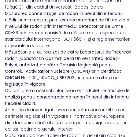
Laboratorului de încercări Radon „Constantin Cosma”
(LiRaCC) din cadrul Universității Babeș-Bolyai.
Măsurarea concentraţiei de radon în aerul din interiorul
clădirilor s-a realizat prin testarea standard de 90 de zile a
nivelului de radon prin intermediul detectorilor de urme
CR-39 prin metoda pasivă de măsurare
, cu respectarea
standardului internaţional ISO 11665-4 şi a reglementărilor
naţionale în vigoare.
Măsurătorile s-au realizat de către Laboratorul de încercări
radon „Constantin Cosma” de la Universitatea Babeş-
Bolyai, autorizat de către Comisia Naţională pentru
Controlul Activităţilor Nucleare (CNCAN) prin Certificat
CNCAN Nr. LI 05_LiRaCC_UBB/2021, în conformitate cu
legislaţia în vigoare.
Ca urmare a măsurătorilor, s-au emis
Buletine oficiale de
analiză pentru concentrația de radon în aerul din interiorul
fiecărei clădiri.
Acest tip de investigaţii s-au derulat în conformitate cu
cerinţele legislaţiei în vigoare şi normativelor europene
din domeniul sănătate și mediu, pentru asigurarea unei
calități optime a aerului interior.
Măsurarea concentraţiei de radon în aerul din clădiri cu