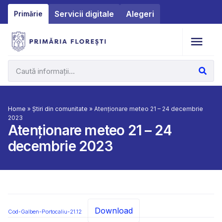
Servicii digitale
Alegeri
Primărie
Home
»
Știri din comunitate
»
Atenționare meteo 21 – 24 decembrie
2023
Atenționare meteo 21 – 24
decembrie 2023
Download
Cod-Galben-Portocaliu-21.12