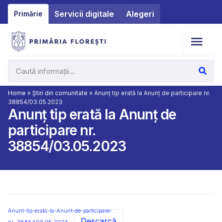
Servicii digitale
Alegeri
Primărie
Home
»
Știri din comunitate
»
Anunț tip erată la Anunț de participare nr.
38854/03.05.2023
Anunț tip erată la Anunț de
participare nr.
38854/03.05.2023
Anunt-tip-erata-la-Anunt-de-participare-
Descarcă